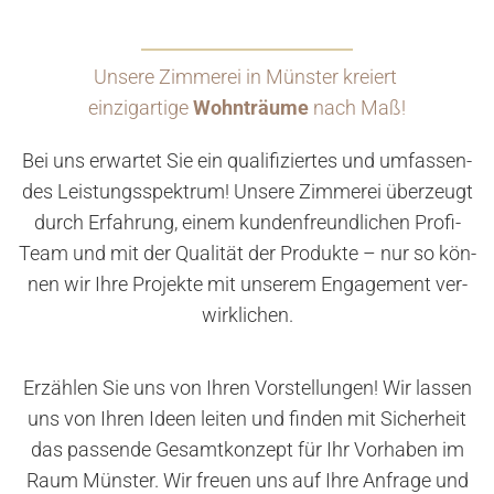
Unsere Zimmerei in Münster kreiert
einzigartige
Wohnträume
nach Maß!
Bei uns er­war­tet Sie ein qua­li­fi­zier­tes und um­fas­sen­
des Leis­tungs­spek­trum! Un­se­re Zim­me­rei über­zeugt
durch Er­fah­rung, einem kun­den­freund­li­chen Pro­fi-
Team und mit der Qua­li­tät der Pro­duk­te – nur so kön­
nen wir Ihre Pro­jek­te mit un­se­rem En­ga­ge­ment ver­
wirk­li­chen.
Er­zäh­len Sie uns von Ihren Vor­stel­lun­gen! Wir las­sen
uns von Ihren Ideen lei­ten und fin­den mit Si­cher­heit
das pas­sen­de Ge­samt­kon­zept für Ihr Vor­ha­ben im
Raum Müns­ter. Wir freu­en uns auf Ihre An­fra­ge und