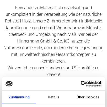
Kein anderes Material ist so vielseitig und
unkompliziert in der Verarbeitung wie der natürliche
Rohstoff Holz. Unsere Zimmerei entwirft individuelle
Raumlösungen und schafft Wohnträume in Münster,
Saerbeck und Umgebung nach Maß. Wir bei der
Hinnemann GmbH & Co. KG nutzen die
Naturressource Holz, um moderne Energiegewinnung
mit umwelttechnischen Gesamtkonzepten zu
kombinieren.
Wir verstehen unser Handwerk und Sie profitieren
davon!
Mit eigenen Kränen und Maschinen, einem
umfangreichen Lagerbestand und einem
Zustimmung
Details
Über Cookies
qualifizierten Team, sind wir schnell vor Ort und