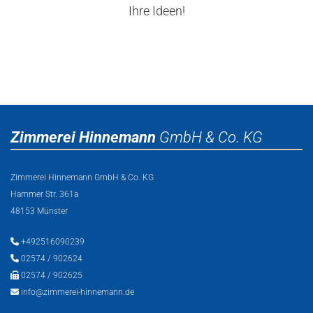
Ihre Ideen!
Zimmerei Hinnemann
GmbH & Co. KG
Zimmerei Hinnemann GmbH & Co. KG
Hammer Str. 361a
48153 Münster

+492516090239

02574 / 902624

02574 / 902625

info@zimmerei-hinnemann.de