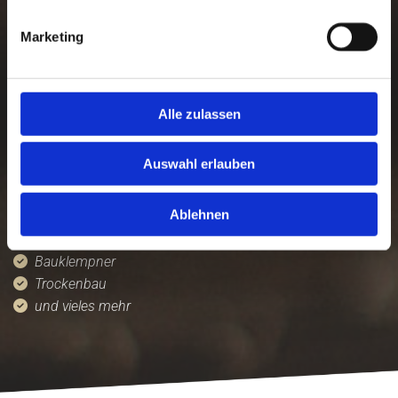
folgende Tätigkeiten und Leistungen:
Marketing
Alle zulassen
Dachkonstruktionen

Fachwerk

Auswahl erlauben
Sanierung von Gebäuden

Holzrahmenbau

Ablehnen
Dachdecker

Bauklempner

Trockenbau

und vieles mehr
