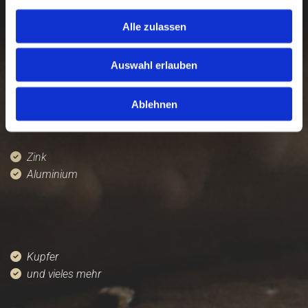
Wir liefern und montieren Ihnen
Bleche und Bauelemente in
Alle zulassen
unterschiedlichen Größen, Stärken,
Auswahl erlauben
Farben und Materialien:
Ablehnen
Zink

Aluminium

Kupfer

und vieles mehr
