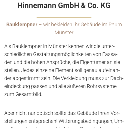
Hinnemann GmbH & Co. KG
Bauklempner
– wir bekleiden Ihr Gebäude im Raum
Münster
Als Bau­klemp­ner in Müns­ter ken­nen wir die un­ter­
schied­li­chen Ge­stal­tungs­mög­lich­kei­ten von Fas­sa­
den und die hohen An­sprü­che, die Ei­gen­tü­mer an sie
stel­len. Jedes ein­zel­ne Ele­ment soll genau auf­ein­an­
der ab­ge­stimmt sein. Die Ver­klei­dung muss zur Dach­
ein­de­ckung pas­sen und alle äu­ße­ren Rohr­sys­te­me
zum Ge­samt­bild.
Aber nicht nur op­tisch soll­te das Ge­bäu­de Ihren Vor­
stel­lun­gen ent­spre­chen! Wit­te­rungs­be­din­gun­gen, Um­