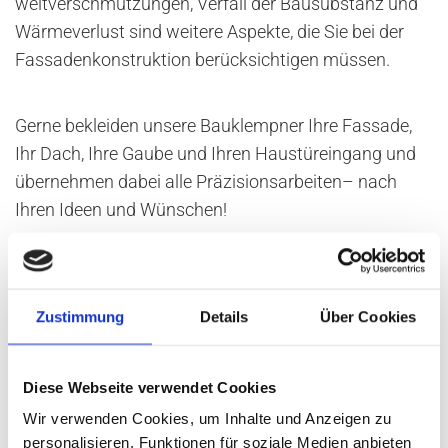
welt­ver­schmut­zun­gen, Ver­fall der Bau­sub­stanz und
Wär­me­ver­lust sind wei­te­re As­pek­te, die Sie bei der
Fas­sa­den­kon­struk­ti­on be­rück­sich­ti­gen müs­sen.
Gerne be­klei­den un­se­re Bau­klemp­ner Ihre Fas­sa­de,
Ihr Dach, Ihre Gaube und Ihren Haus­tür­ein­gang und
über­neh­men dabei alle Prä­zi­si­ons­ar­bei­ten– nach
Ihren Ideen und Wün­schen!
Ihr Bauklempner aus Münster weiß, was wirklich
zueinander passt!
Zustimmung
Details
Über Cookies
Spre­chen Sie uns an! Ge­mein­sam fin­den wir ein an­
spre­chen­des Ge­samt­kon­zept für Ihr Ge­bäu­de.
Diese Webseite verwendet Cookies
Wir verwenden Cookies, um Inhalte und Anzeigen zu
Er­zäh­len Sie un­se­ren Bau­klemp­nern in Müns­ter Ihre
personalisieren, Funktionen für soziale Medien anbieten