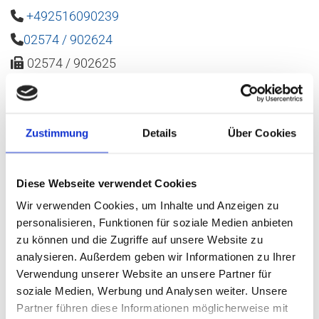
+492516090239

02574 / 902624

02574 / 902625

info@​zimmerei-​hinnemann.​de

Zustimmung
Details
Über Cookies
Montag - Freitag
08:00 - 17:00
Samstag
08:00 - 13:00
Sonntag
Geschlossen
Diese Webseite verwendet Cookies
Wir verwenden Cookies, um Inhalte und Anzeigen zu
personalisieren, Funktionen für soziale Medien anbieten
Schreiben Sie uns
zu können und die Zugriffe auf unsere Website zu
analysieren. Außerdem geben wir Informationen zu Ihrer
Verwendung unserer Website an unsere Partner für
soziale Medien, Werbung und Analysen weiter. Unsere
Partner führen diese Informationen möglicherweise mit