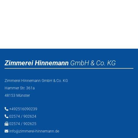
Zimmerei Hinnemann
GmbH & Co. KG
Zimmerei Hinnemann GmbH & Co. KG
Hammer Str. 361a
48153 Münster

+492516090239

02574 / 902624

02574 / 902625

info@zimmerei-hinnemann.de