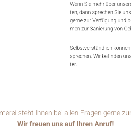
Wenn Sie mehr über un­se­re 
ten, dann spre­chen Sie uns 
gerne zur Ver­fü­gung und b
men zur Sa­nie­rung von Ge­
Selbst­ver­ständ­lich kön­ne
spre­chen. Wir be­fin­den u
ter.
erei steht Ihnen bei allen Fragen gerne zu
Wir freuen uns auf Ihren Anruf!