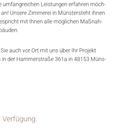
um­fang­rei­chen Leis­tun­gen er­fah­ren möch­
an! Un­se­re Zim­me­rei in Müns­tersteht ihnen
e­spricht mit Ihnen alle mög­li­chen Maß­nah­
bäu­den.
n Sie auch vor Ort mit uns über Ihr Pro­jekt
ns in der Ham­mer­stra­ße 361a in 48153 Müns­
r Verfügung.