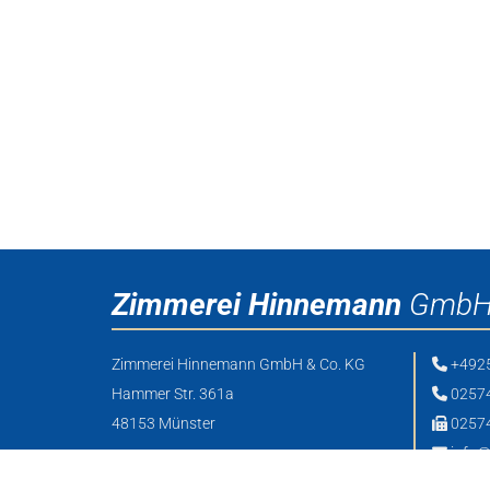
Zimmerei Hinnemann
GmbH 
Zimmerei Hinnemann GmbH & Co. KG
+492

Hammer Str. 361a
02574

48153 Münster
02574

info@
