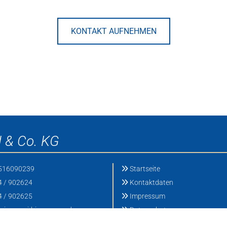
KONTAKT AUFNEHMEN
& Co. KG
516090239
Startseite

 / 902624
Kontaktdaten

 / 902625
Impressum

zimmerei-hinnemann.de
Datenschutz
