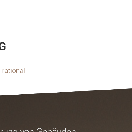
G
 rational
nierung von Gebäuden.