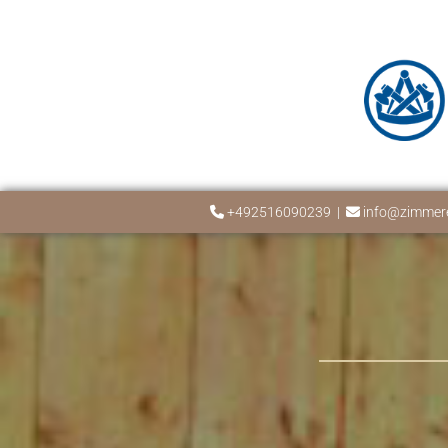
Zum Inhalt springen
+492516090239
|
info@zimmere

