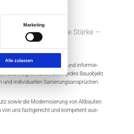
Marketing
n Gebäuden liegt unsere Stärke –
 selbst!
Alle zulassen
s­führ­li­chen Sa­nie­rungs­plan und in­for­mie­
en und Mög­lich­kei­ten. Denn jedes Bau­ob­jekt
en und in­di­vi­du­el­len Sa­nie­rungs­an­sprü­chen.
utz sowie die Mo­der­ni­sie­rung von Alt­bau­ten
den von uns fach­ge­recht und kom­pe­tent aus­