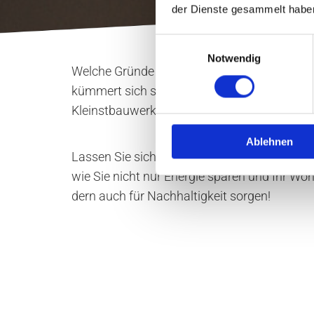
der Dienste gesammelt habe
Einwilligungsauswahl
Notwendig
Wel­che Grün­de Sie auch immer haben, un­se­r
küm­mert sich schnell und ra­tio­nal um die Sa
Kleinst­bau­wer­ken, Ein­fa­mi­li­en­häu­sern und In­
Ablehnen
Las­sen Sie sich von uns um­fang­reich be­ra­te
wie Sie nicht nur En­er­gie spa­ren und Ihr Wohn
dern auch für Nach­hal­tig­keit sor­gen!