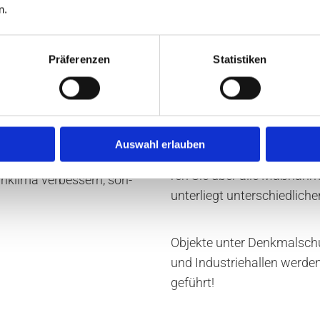
n.
Präferenzen
Statistiken
e Zim­me­rei in Müns­ter
In der Sanierung vo
­nie­rung von Ge­bäu­den,
überzeugen Sie sich
dus­trie­hal­len.
Auswahl erlauben
Wir er­stel­len Ihnen einen au
n und wir er­klä­ren Ihnen,
ren Sie über alle Maß­nah­m
­kli­ma ver­bes­sern, son­
un­ter­liegt un­ter­schied­li­ch
Ob­jek­te unter Denk­mal­sch
und In­dus­trie­hal­len wer­
ge­führt!